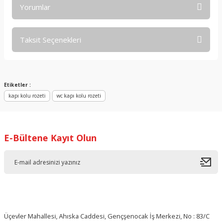
Yorumlar
Taksit Seçenekleri
Bu ürüne ilk yorumu siz yapın!
Yorum Yaz
Etiketler :
kapı kolu rozeti
wc kapı kolu rozeti
E-Bültene Kayıt Olun
Üçevler Mahallesi, Ahıska Caddesi, Gençşenocak İş Merkezi, No : 83/C