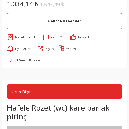
1.034,14 ₺
1.543,49 ₺
Gelince Haber Ver
Yorum Yaz
Tavsiye Et
Karşılaştır
Fiyatı Alarmı
Paylaş
3 Günde Kargoda
Ürün Bilgisi
Hafele Rozet (wc) kare parlak
pirinç