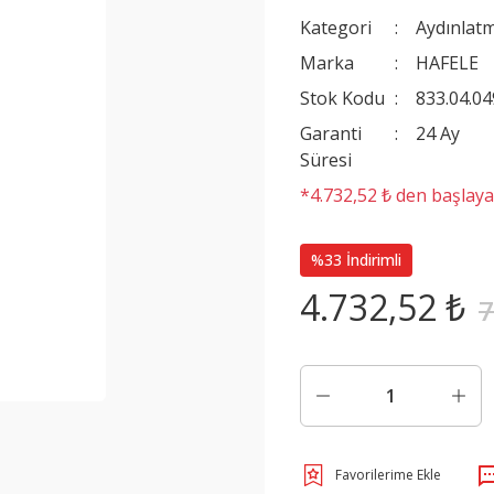
Kategori
Aydınlat
Marka
HAFELE
Stok Kodu
833.04.04
Garanti
24 Ay
Süresi
*4.732,52 ₺ den başlayan
%33 İndirimli
4.732,52 ₺
7