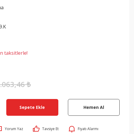
ma
9.K
 taksitlerle!
.063,46 ₺
Sepete Ekle
Hemen Al
Yorum Yaz
Tavsiye Et
Fiyatı Alarmı