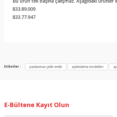
Bu ürün tek başına çalışmaz. Aşağıdaki ürünler i
833.89.009
833.77.947
Mutfak Tezgah Aydınlatma
Etiketler :
paslanmaz çelik renkli
aydınlatma modelleri
ay
E-Bültene Kayıt Olun