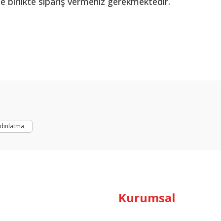
le birlikte sipariş vermeniz gerekmektedir.
Bu ürüne ilk yorumu siz yapın!
Yorum Yaz
dınlatma
Kurumsal