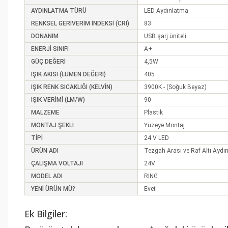
AYDINLATMA TÜRÜ
LED Aydınlatma
RENKSEL GERİVERİM İNDEKSİ (CRI)
83
DONANIM
USB şarj üniteli
ENERJİ SINIFI
A+
GÜÇ DEĞERİ
4,5W
IŞIK AKISI (LÜMEN DEĞERİ)
405
IŞIK RENK SICAKLIĞI (KELVİN)
3900K - (Soğuk Beyaz)
IŞIK VERİMİ (LM/W)
90
MALZEME
Plastik
MONTAJ ŞEKLİ
Yüzeye Montaj
TİPİ
24 V LED
ÜRÜN ADI
Tezgah Arası ve Raf Altı Aydı
ÇALIŞMA VOLTAJI
24V
MODEL ADI
RING
YENİ ÜRÜN MÜ?
Evet
Ek Bilgiler: