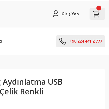
Giriş Yap
ci
+90 224 441 2 777
g Aydınlatma USB
Çelik Renkli