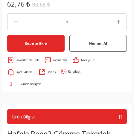
62,76 ₺
93,68 ₺
Sepete Ekle
Hemen Al
Yorum Yaz
Tavsiye Et
Karşılaştır
Fiyatı Alarmı
Paylaş
3 Günde Kargoda
Ürün Bilgisi
Hafele Rene2 Gömme Tekerlek,