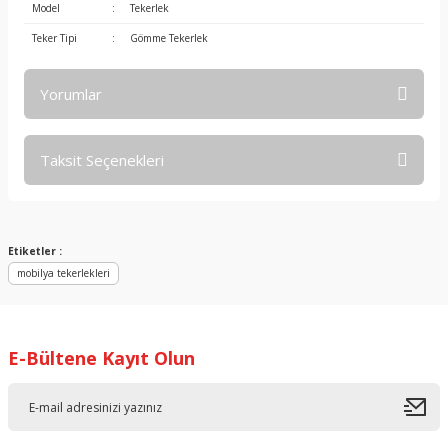
Model
:
Tekerlek
Teker Tipi
:
Gömme Tekerlek
Yorumlar
Taksit Seçenekleri
Gönme tekerlek
Ürün gayet güzel. Metal olması sağlamlığını gösteriyor. Kullanım alanına göre
Etiketler :
kolaylık sağlıyor.
mobilya tekerlekleri
Erhan EMRE | 01/06/2022
E-Bültene Kayıt Olun
Yorum Yaz