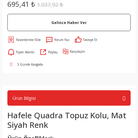
695,41 ₺
1.037,92 ₺
Gelince Haber Ver
Yorum Yaz
Tavsiye Et
Karşılaştır
Fiyatı Alarmı
Paylaş
3 Günde Kargoda
Ürün Bilgisi
Hafele Quadra Topuz Kolu, Mat
Siyah Renk