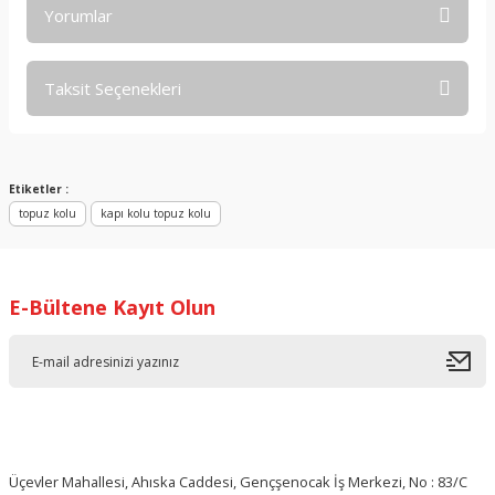
Yorumlar
Taksit Seçenekleri
Bu ürüne ilk yorumu siz yapın!
Yorum Yaz
Etiketler :
topuz kolu
kapı kolu topuz kolu
E-Bültene Kayıt Olun
Üçevler Mahallesi, Ahıska Caddesi, Gençşenocak İş Merkezi, No : 83/C