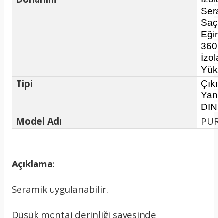
Ser
Saç
Eği
360
İzo
Yük
Tipi
Çık
Yan
DIN 
Model Adı
PU
Açıklama:
Seramik uygulanabilir.
Düşük montaj derinliği sayesinde