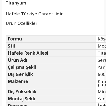
Titanyum
Hafele Türkiye Garantilidir.
Ürün Özellikleri
Formu
Köş
Stil
Mod
Hafele Renk Ailesi
Tit
Ürün Adı
Ser
Çalışma Şekli
Yan
Dış Genişlik
60
Malzeme
Kap
parç
Dış Yükseklik
Min
Montaj Şekli
Yan
Donanım
İzol