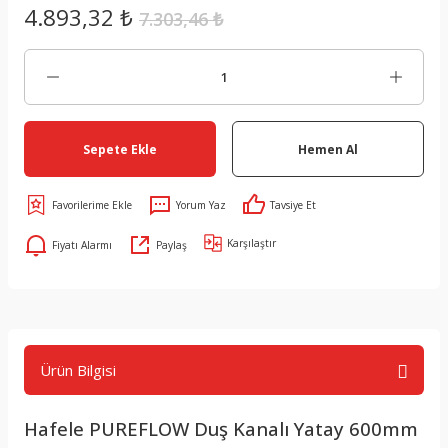
4.893,32 ₺
7.303,46 ₺
Sepete Ekle
Hemen Al
Yorum Yaz
Tavsiye Et
Karşılaştır
Fiyatı Alarmı
Paylaş
Ürün Bilgisi
Hafele PUREFLOW Duş Kanalı Yatay 600mm