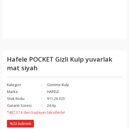
Hafele POCKET Gizli Kulp yuvarlak
mat siyah
Kategori
Gömme Kulp
Marka
HAFELE
Stok Kodu
911.26.323
Garanti Süresi
24 Ay
*487,37 ₺ den başlayan taksitlerle!
%33 İndirimli