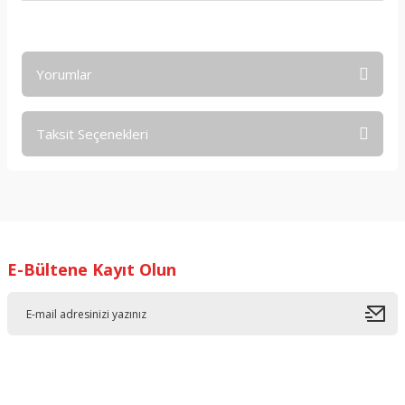
Yorumlar
Taksit Seçenekleri
Bu ürüne ilk yorumu siz yapın!
Yorum Yaz
E-Bültene Kayıt Olun