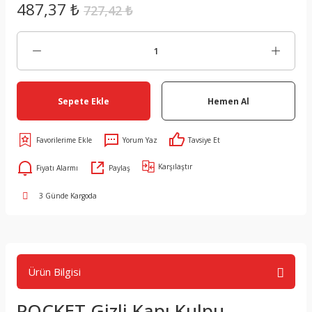
487,37 ₺
727,42 ₺
Sepete Ekle
Hemen Al
Yorum Yaz
Tavsiye Et
Karşılaştır
Fiyatı Alarmı
Paylaş
3 Günde Kargoda
Ürün Bilgisi
POCKET Gizli Kapı Kulpu