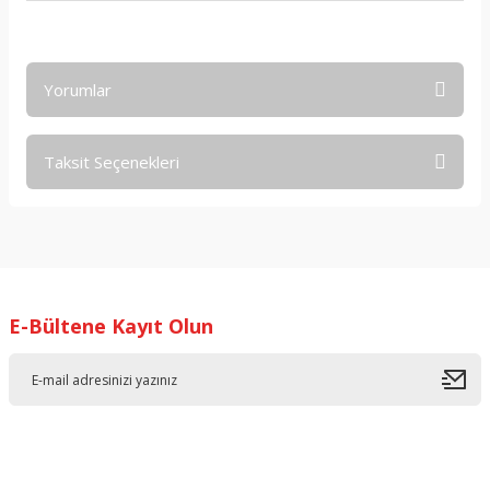
Yorumlar
Taksit Seçenekleri
Bu ürüne ilk yorumu siz yapın!
Yorum Yaz
E-Bültene Kayıt Olun