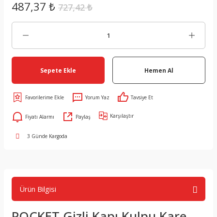
487,37 ₺
727,42 ₺
Sepete Ekle
Hemen Al
Yorum Yaz
Tavsiye Et
Karşılaştır
Fiyatı Alarmı
Paylaş
3 Günde Kargoda
Ürün Bilgisi
POCKET Gizli Kapı Kulpu Kare