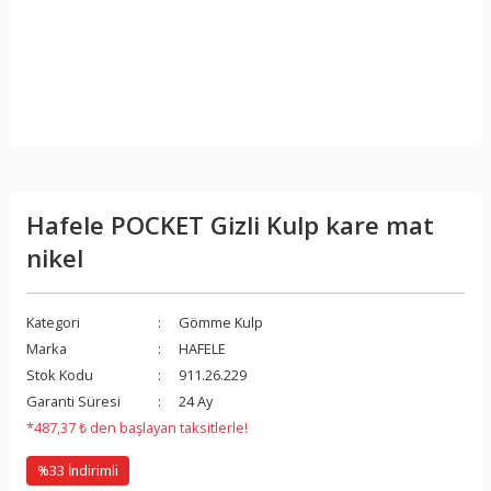
Hafele POCKET Gizli Kulp kare mat
nikel
Kategori
Gömme Kulp
Marka
HAFELE
Stok Kodu
911.26.229
Garanti Süresi
24 Ay
*487,37 ₺ den başlayan taksitlerle!
%33 İndirimli