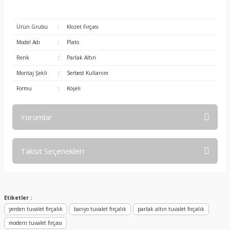
Ürün Grubu
:
Klozet Fırçası
Model Adı
:
Plato
Renk
:
Parlak Altın
Montaj Şekli
:
Serbest Kullanım
Formu
:
Köşeli
Yorumlar
Taksit Seçenekleri
Bu ürüne ilk yorumu siz yapın!
Yorum Yaz
Etiketler :
yerden tuvalet fırçalık
banyo tuvalet fırçalık
parlak altın tuvalet fırçalık
modern tuvalet fırçası