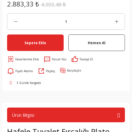
2.883,33 ₺
4.303,48 ₺
Sepete Ekle
Hemen Al
Yorum Yaz
Tavsiye Et
Karşılaştır
Fiyatı Alarmı
Paylaş
3 Günde Kargoda
Ürün Bilgisi
Hafele Tuvalet Fırçalığı Plato