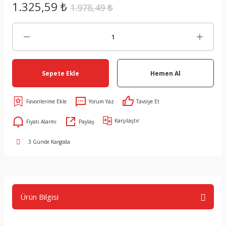
1.325,59 ₺
1.978,49 ₺
Sepete Ekle
Hemen Al
Yorum Yaz
Tavsiye Et
Karşılaştır
Fiyatı Alarmı
Paylaş
3 Günde Kargoda
Ürün Bilgisi