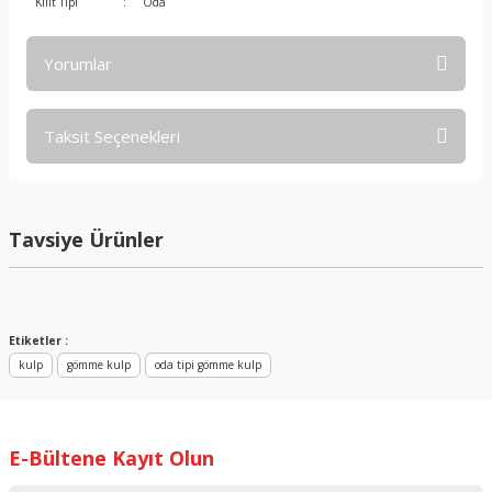
Kilit Tipi
:
Oda
Yorumlar
Taksit Seçenekleri
Bu ürüne ilk yorumu siz yapın!
Yorum Yaz
Tavsiye Ürünler
%33 İndirimli
Etiketler :
kulp
gömme kulp
oda tipi gömme kulp
E-Bültene Kayıt Olun