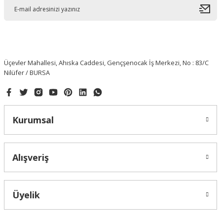
Üçevler Mahallesi, Ahıska Caddesi, Gençşenocak İş Merkezi, No : 83/C
Nilüfer / BURSA
HAFELE
Hafele Oda Tipi Kayar Kapı Kilidi 50/16mm, Antik Bronz Renk
Kurumsal
2.353,49 ₺
1.576,84 ₺
Alışveriş
Üyelik