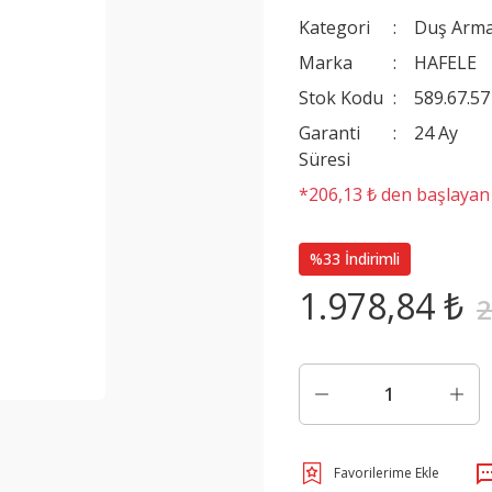
Kategori
Duş Arma
Marka
HAFELE
Stok Kodu
589.67.57
Garanti
24 Ay
Süresi
*206,13 ₺ den başlayan t
%33 İndirimli
1.978,84 ₺
2