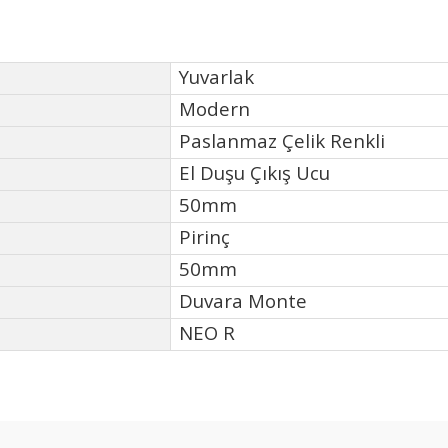
Yuvarlak
Modern
Paslanmaz Çelik Renkli
El Duşu Çıkış Ucu
50mm
Pirinç
50mm
Duvara Monte
NEO R
Bu ürüne ilk yorumu siz yapın!