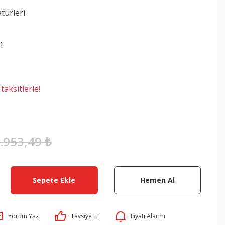
türleri
1
aksitlerle!
.953,49 ₺
Sepete Ekle
Hemen Al
Yorum Yaz
Tavsiye Et
Fiyatı Alarmı