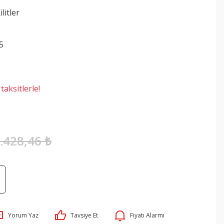
litler
5
aksitlerle!
.428,46 ₺
Yorum Yaz
Tavsiye Et
Fiyatı Alarmı