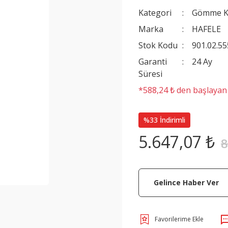
Kategori
Gömme Ki
Marka
HAFELE
Stok Kodu
901.02.55
Garanti
24 Ay
Süresi
*588,24 ₺ den başlayan t
%33 İndirimli
5.647,07 ₺
8
Gelince Haber Ver