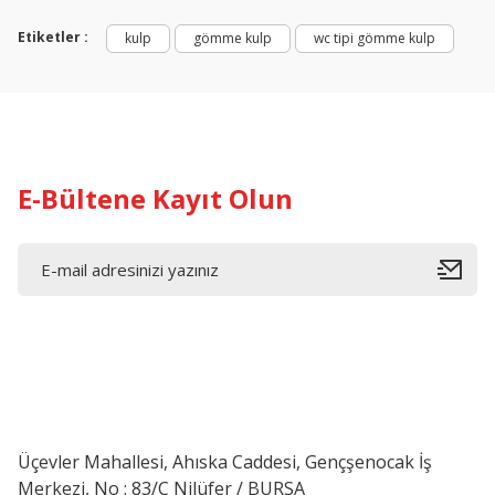
Etiketler :
kulp
gömme kulp
wc tipi gömme kulp
E-Bültene Kayıt Olun
Üçevler Mahallesi, Ahıska Caddesi, Gençşenocak İş
Merkezi, No : 83/C Nilüfer / BURSA