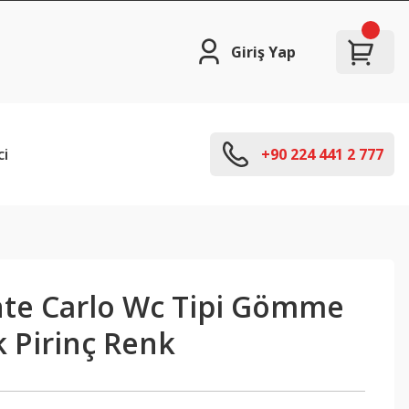
Giriş Yap
ci
+90 224 441 2 777
te Carlo Wc Tipi Gömme
k Pirinç Renk