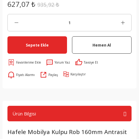
627,07 ₺
935,92 ₺
Sepete Ekle
Hemen Al
Yorum Yaz
Tavsiye Et
Karşılaştır
Fiyatı Alarmı
Paylaş
Ürün Bilgisi
Hafele Mobilya Kulpu Rob 160mm Antrasit