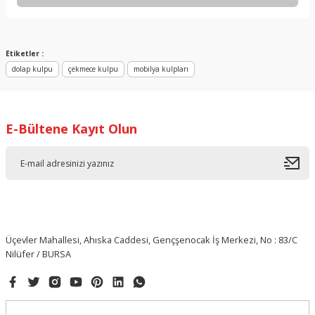
Bu ürüne ilk yorumu siz yapın!
Yorum Yaz
Etiketler :
dolap kulpu
çekmece kulpu
mobilya kulpları
E-Bültene Kayıt Olun
Üçevler Mahallesi, Ahıska Caddesi, Gençşenocak İş Merkezi, No : 83/C
Nilüfer / BURSA