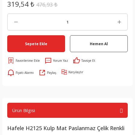
319,54 ₺
476,93 ₺
Sepete Ekle
Hemen Al
Yorum Yaz
Tavsiye Et
Karşılaştır
Fiyatı Alarmı
Paylaş
Ürün Bilgisi
Hafele H2125 Kulp Mat Paslanmaz Çelik Renkli