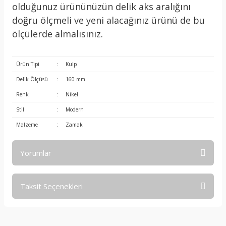
olduğunuz ürününüzün delik aks aralığını
doğru ölçmeli ve yeni alacağınız ürünü de bu
ölçülerde almalısınız.
Ürün Tipi
:
Kulp
Delik Ölçüsü
:
160 mm
Renk
:
Nikel
Stil
:
Modern
Malzeme
:
Zamak
Yorumlar
Taksit Seçenekleri
Bu ürüne ilk yorumu siz yapın!
Yorum Yaz