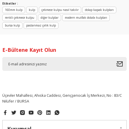
Etiketler :
160mm kulp
kulp
çekmece kulpu nasıl takılır
dolap kapak kulpları
renkli çekmece kulpu
diğer kulplar
modern mutfak dolabı kulpları
bursa kulp
paslanmaz çelik kulp
E-Bültene Kayıt Olun
Üçevler Mahallesi, Ahıska Caddesi, Gençşenocak İş Merkezi, No : 83/C
Nilüfer / BURSA
Kurumsal