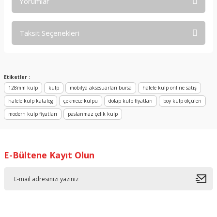
Yorumlar
Taksit Seçenekleri
Bu ürüne ilk yorumu siz yapın!
Yorum Yaz
Etiketler :
128mm kulp
kulp
mobilya aksesuarları bursa
hafele kulp online satış
hafele kulp katalog
çekmece kulpu
dolap kulp fiyatları
boy kulp ölçüleri
modern kulp fiyatları
paslanmaz çelik kulp
E-Bültene Kayıt Olun