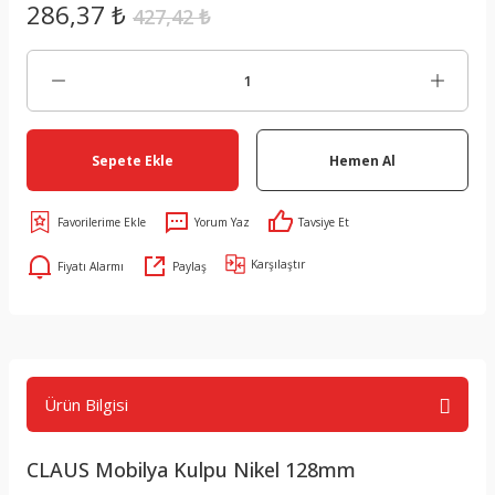
286,37 ₺
427,42 ₺
Sepete Ekle
Hemen Al
Yorum Yaz
Tavsiye Et
Karşılaştır
Fiyatı Alarmı
Paylaş
Ürün Bilgisi
CLAUS Mobilya Kulpu Nikel 128mm