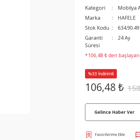
Kategori
Mobilya A
Marka
HAFELE
Stok Kodu
634.90.49
Garanti
24 Ay
Süresi
*106,48 ₺ den başlayan t
%33 İndirimli
106,48 ₺
158
Gelince Haber Ver