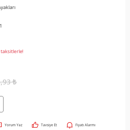
yakları
1
aksitlerle!
,93 ₺
Yorum Yaz
Tavsiye Et
Fiyatı Alarmı