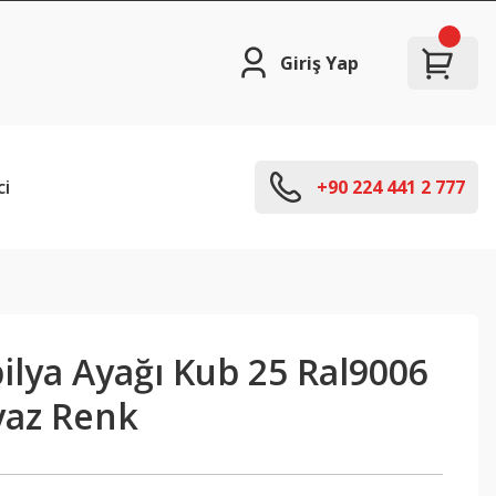
Giriş Yap
ci
+90 224 441 2 777
ilya Ayağı Kub 25 Ral9006
az Renk