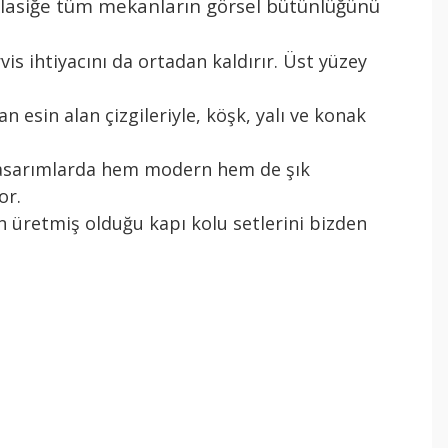
n klasiğe tüm mekanların görsel bütünlüğünü
rvis ihtiyacını da ortadan kaldırır. Üst yüzey
an esin alan çizgileriyle, köşk, yalı ve konak
e tasarımlarda hem modern hem de şık
or.
n üretmiş olduğu kapı kolu setlerini bizden