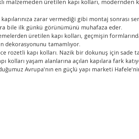
 farklı malzemeden üretilen kapı kolları, modernde
ile kapılarınıza zarar vermediği gibi montaj sonrası se
sonra bile ilk günkü görünümünü muhafaza eder.
alzemelerden üretilen kapı kolları, geçmişin formlarınd
rın dekorasyonunu tamamlıyor.
e rozetli kapı kolları. Nazik bir dokunuş için sad
pı kolları yaşam alanlarına açılan kapılara fark katıy
lduğumuz Avrupa'nın en güçlü yapı marketi Hafele'ni