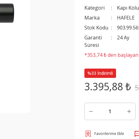
Kategori
Kapı Kolu
Marka
HAFELE
Stok Kodu
903.99.56
Garanti
24 Ay
Süresi
*353,74 ₺ den başlayan t
%33 İndirimli
3.395,88 ₺
5