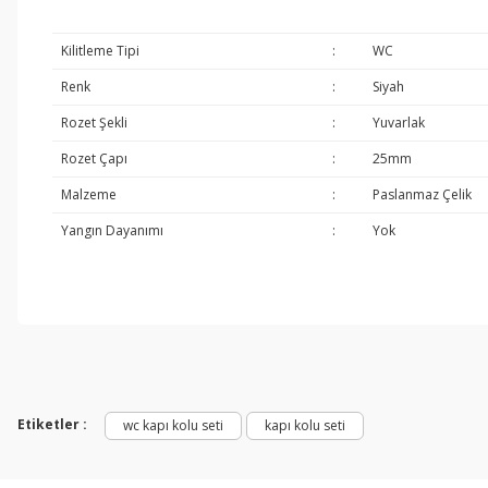
Kilitleme Tipi
:
WC
Renk
:
Siyah
Rozet Şekli
:
Yuvarlak
Rozet Çapı
:
25mm
Malzeme
:
Paslanmaz Çelik
Yangın Dayanımı
:
Yok
Etiketler :
wc kapı kolu seti
kapı kolu seti