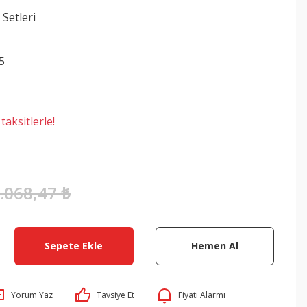
 Setleri
5
aksitlerle!
.068,47 ₺
Sepete Ekle
Hemen Al
Yorum Yaz
Tavsiye Et
Fiyatı Alarmı