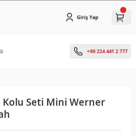
Giriş Yap
ci
+90 224 441 2 777
 Kolu Seti Mini Werner
ah