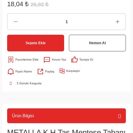
18,04 ₺
26,92 ₺
Sepete Ekle
Hemen Al
Yorum Yaz
Tavsiye Et
Karşılaştır
Fiyatı Alarmı
Paylaş
3 Günde Kargoda
Ürün Bilgisi
METALLA K H Tas Menteşe Tabanı