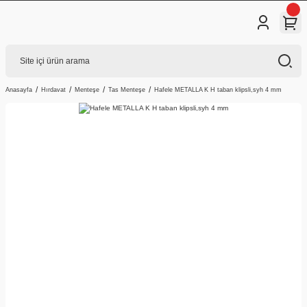
Anasayfa
Hırdavat
Menteşe
Tas Menteşe
Hafele METALLA K H taban klipsli,syh 4 mm