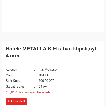
Hafele METALLA K H taban klipsli,syh
4 mm
Kategori
Tas Menteşe
Marka
HAFELE
Stok Kodu
306.00.007
Garanti Süresi
24 Ay
*18,04 ₺ den başlayan taksitlerle!
%33 İndirimli