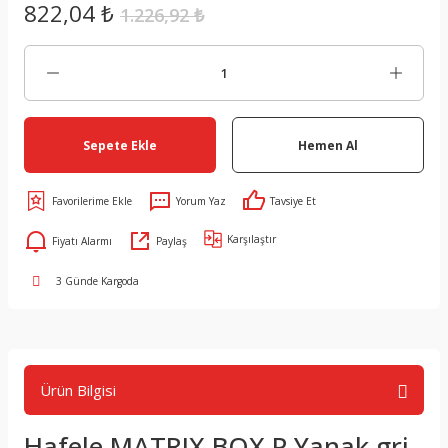
822,04 ₺
1.226,92 ₺
Sepete Ekle
Hemen Al
Yorum Yaz
Tavsiye Et
Karşılaştır
Fiyatı Alarmı
Paylaş
3 Günde Kargoda
Ürün Bilgisi
Hafele MATRIX BOX P Yanak gri