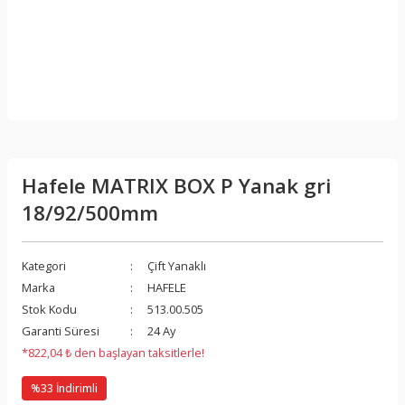
Hafele MATRIX BOX P Yanak gri
18/92/500mm
Kategori
Çift Yanaklı
Marka
HAFELE
Stok Kodu
513.00.505
Garanti Süresi
24 Ay
*822,04 ₺ den başlayan taksitlerle!
%33 İndirimli