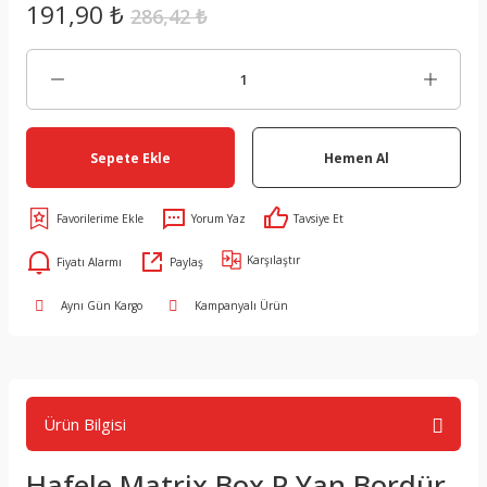
191,90 ₺
286,42 ₺
Sepete Ekle
Hemen Al
Yorum Yaz
Tavsiye Et
Karşılaştır
Fiyatı Alarmı
Paylaş
Aynı Gün Kargo
Kampanyalı Ürün
Ürün Bilgisi
Hafele Matrix Box P Yan Bordür