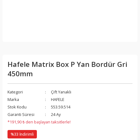
Hafele Matrix Box P Yan Bordür Gri
450mm
Kategori
Çift Yanaklı
Marka
HAFELE
Stok Kodu
553.59.514
Garanti Süresi
24 Ay
*191,90 ₺ den başlayan taksitlerle!
%33 İndirimli