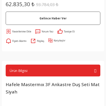
62.835,30 ₺
93.784,03 ₺
Gelince Haber Ver
Yorum Yaz
Tavsiye Et
Karşılaştır
Fiyatı Alarmı
Paylaş
Ürün Bilgisi
Hafele Mastermıx 3F Ankastre Duş Seti Mat
Siyah