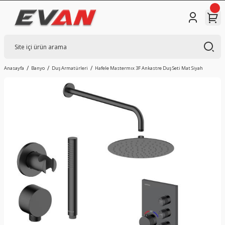
Anasayfa
Banyo
Duş Armatürleri
Hafele Mastermıx 3F Ankastre Duş Seti Mat Siyah