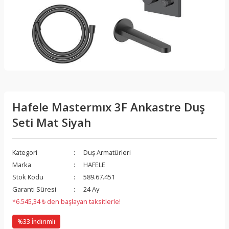
Hafele Mastermıx 3F Ankastre Duş
Seti Mat Siyah
Kategori
Duş Armatürleri
Marka
HAFELE
Stok Kodu
589.67.451
Garanti Süresi
24 Ay
*6.545,34 ₺ den başlayan taksitlerle!
%33 İndirimli