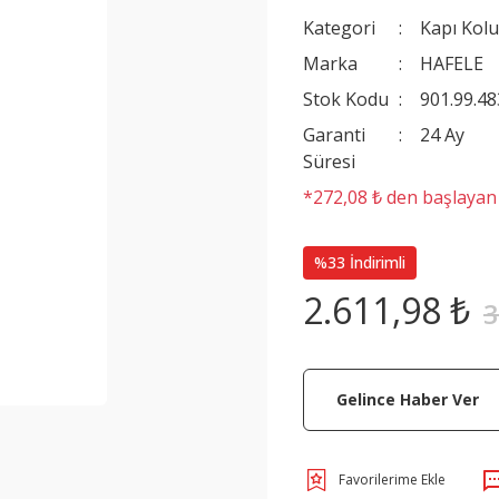
Kategori
Kapı Kolu
Marka
HAFELE
Stok Kodu
901.99.48
Garanti
24 Ay
Süresi
*272,08 ₺ den başlayan t
%33 İndirimli
2.611,98 ₺
3
Gelince Haber Ver