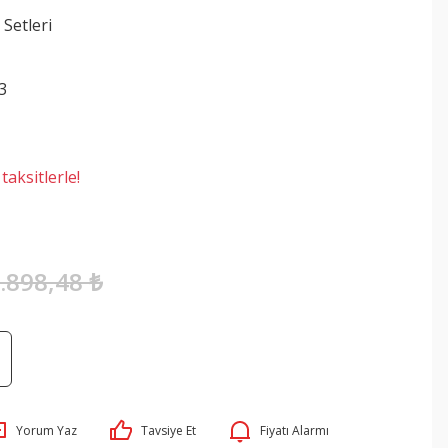
 Setleri
3
aksitlerle!
.898,48 ₺
Yorum Yaz
Tavsiye Et
Fiyatı Alarmı