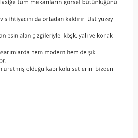
n klasiğe tüm mekanların görsel bütünlüğünü
rvis ihtiyacını da ortadan kaldırır. Üst yüzey
an esin alan çizgileriyle, köşk, yalı ve konak
e tasarımlarda hem modern hem de şık
or.
n üretmiş olduğu kapı kolu setlerini bizden