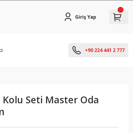
Giriş Yap
ci
+90 224 441 2 777
 Kolu Seti Master Oda
m