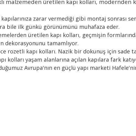
 farklı malzemeden üretilen kapı kolları, modernde
ile kapılarınıza zarar vermediği gibi montaj sonrası se
sonra bile ilk günkü görünümünü muhafaza eder.
alzemelerden üretilen kapı kolları, geçmişin formlarınd
rın dekorasyonunu tamamlıyor.
e rozetli kapı kolları. Nazik bir dokunuş için sad
pı kolları yaşam alanlarına açılan kapılara fark katıy
lduğumuz Avrupa'nın en güçlü yapı marketi Hafele'ni