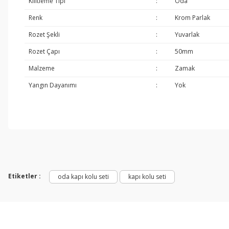
Kilitleme Tipi
:
Oda
Renk
:
Krom Parlak
Rozet Şekli
:
Yuvarlak
Rozet Çapı
:
50mm
Malzeme
:
Zamak
Yangın Dayanımı
:
Yok
Etiketler :
oda kapı kolu seti
kapı kolu seti