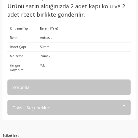
Ürünü satın aldığınızda 2 adet kapı kolu ve 2
adet rozet birlikte gönderilir.
Kilitleme Tipi
:
Barelli (Yale)
Renk
:
Antrasit
Rozet Çapı
:
50mm
Malzeme
:
Zamak
Yangın
:
Yok
Dayanımı
Yorumlar
Taksit Seçenekleri
Bu ürüne ilk yorumu siz yapın!
Yorum Yaz
Etiketler :