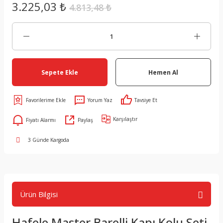
3.225,03 ₺
4.813,48 ₺
Sepete Ekle
Hemen Al
Yorum Yaz
Tavsiye Et
Karşılaştır
Fiyatı Alarmı
Paylaş
3 Günde Kargoda
Ürün Bilgisi
Hafele Master Barelli Kapı Kolu Seti