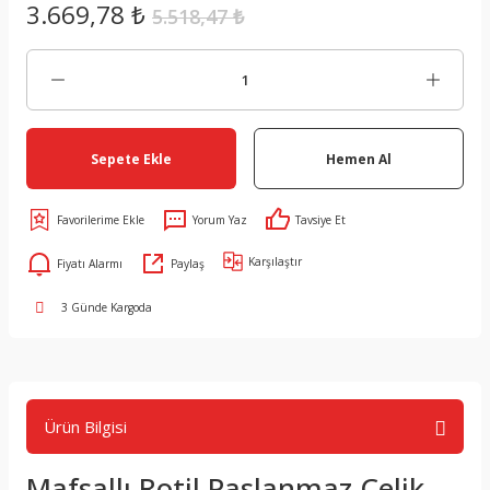
3.669,78 ₺
5.518,47 ₺
Sepete Ekle
Hemen Al
Yorum Yaz
Tavsiye Et
Karşılaştır
Fiyatı Alarmı
Paylaş
3 Günde Kargoda
Ürün Bilgisi
Mafsallı Rotil Paslanmaz Çelik