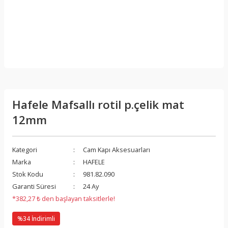
Hafele Mafsallı rotil p.çelik mat
12mm
Kategori
Cam Kapı Aksesuarları
Marka
HAFELE
Stok Kodu
981.82.090
Garanti Süresi
24 Ay
*382,27 ₺ den başlayan taksitlerle!
%34 İndirimli