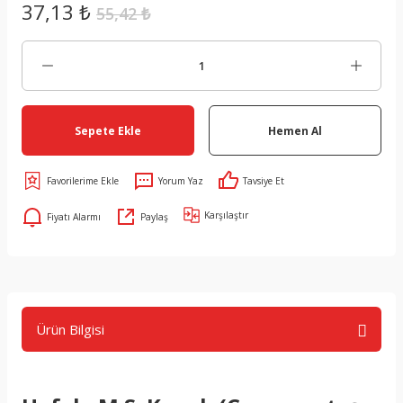
37,13 ₺
55,42 ₺
Sepete Ekle
Hemen Al
Yorum Yaz
Tavsiye Et
Karşılaştır
Fiyatı Alarmı
Paylaş
Ürün Bilgisi