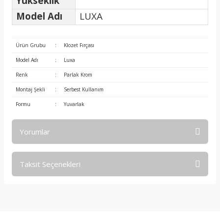
Yükseklik
Model Adı
LUXA
Ürün Grubu
:
Klozet Fırçası
Model Adı
:
Luxa
Renk
:
Parlak Krom
Montaj Şekli
:
Serbest Kullanım
Formu
:
Yuvarlak
Yorumlar
Taksit Seçenekleri
Bu ürüne ilk yorumu siz yapın!
Yorum Yaz