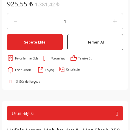
925,55 ₺
1.381,42 ₺
Sepete Ekle
Hemen Al
Yorum Yaz
Tavsiye Et
Karşılaştır
Fiyatı Alarmı
Paylaş
3 Günde Kargoda
Ürün Bilgisi