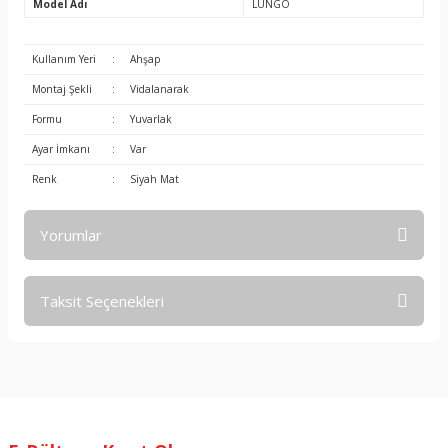
Model Adı
LUNGO
Kullanım Yeri
:
Ahşap
Montaj Şekli
:
Vidalanarak
Formu
:
Yuvarlak
Ayar İmkanı
:
Var
Renk
:
Siyah Mat
Yorumlar
Taksit Seçenekleri
Bu ürüne ilk yorumu siz yapın!
Yorum Yaz