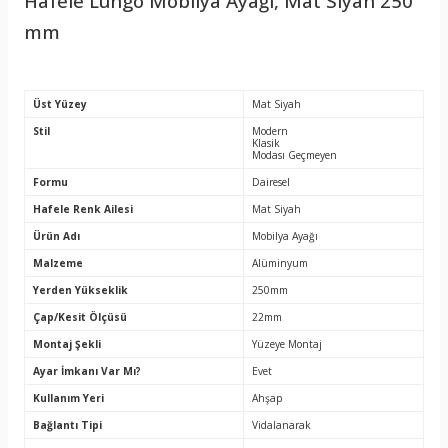
Hafele Lungo Mobilya Ayağı, Mat Siyah 250
mm
Üst Yüzey
Mat Siyah
Stil
Modern
Klasik
Modası Geçmeyen
Formu
Dairesel
Hafele Renk Ailesi
Mat Siyah
Ürün Adı
Mobilya Ayağı
Malzeme
Alüminyum
Yerden Yükseklik
250mm
Çap/Kesit Ölçüsü
22mm
Montaj Şekli
Yüzeye Montaj
Ayar İmkanı Var Mı?
Evet
Kullanım Yeri
Ahşap
Bağlantı Tipi
Vidalanarak