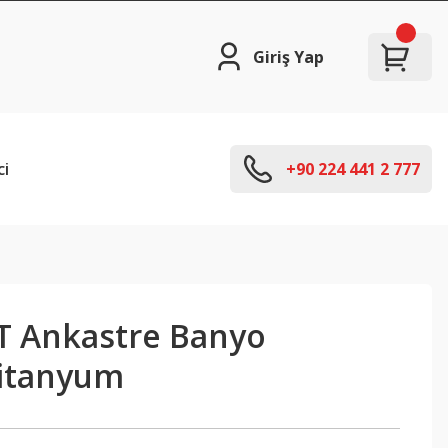
Giriş Yap
ci
+90 224 441 2 777
T Ankastre Banyo
Titanyum