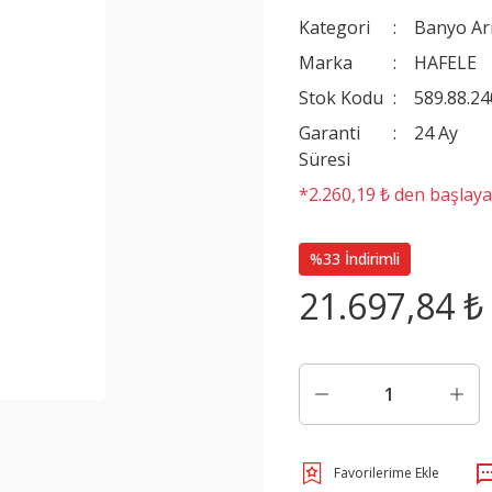
Kategori
Banyo Ar
Marka
HAFELE
Stok Kodu
589.88.24
Garanti
24 Ay
Süresi
*2.260,19 ₺ den başlayan
%33 İndirimli
21.697,84 ₺