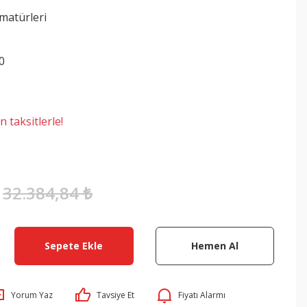
matürleri
0
 taksitlerle!
32.384,84 ₺
Sepete Ekle
Hemen Al
Yorum Yaz
Tavsiye Et
Fiyatı Alarmı