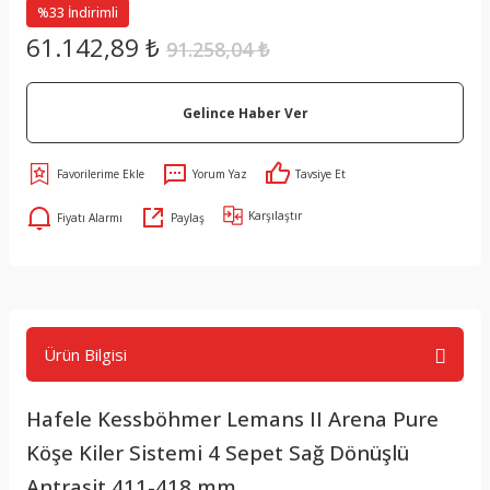
%33 İndirimli
61.142,89 ₺
91.258,04 ₺
Gelince Haber Ver
Yorum Yaz
Tavsiye Et
Karşılaştır
Fiyatı Alarmı
Paylaş
Ürün Bilgisi
Hafele Kessböhmer Lemans II Arena Pure
Köşe Kiler Sistemi 4 Sepet Sağ Dönüşlü
Antrasit 411-418 mm