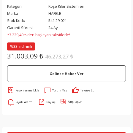
Kategori
Köşe Kiler Sistemleri
Marka
HAFELE
Stok Kodu
541.29.021
Garanti Süresi
24 Ay
*3.229,49 ₺ den başlayan taksitlerle!
%33 İndirimli
31.003,09 ₺
46.273,27 ₺
Gelince Haber Ver
Yorum Yaz
Tavsiye Et
Karşılaştır
Fiyatı Alarmı
Paylaş