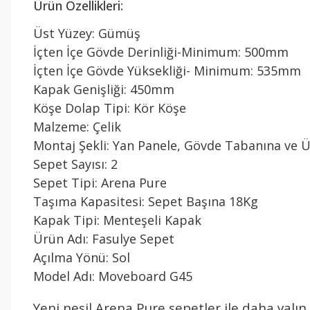
Ürün Özellikleri:
Üst Yüzey: Gümüş
İçten İçe Gövde Derinliği-Minimum: 500mm
İçten İçe Gövde Yüksekliği- Minimum: 535mm
Kapak Genişliği: 450mm
Köşe Dolap Tipi: Kör Köşe
Malzeme: Çelik
Montaj Şekli: Yan Panele, Gövde Tabanına ve Ü
Sepet Sayısı: 2
Sepet Tipi: Arena Pure
Taşıma Kapasitesi: Sepet Başına 18Kg
Kapak Tipi: Menteşeli Kapak
Ürün Adı: Fasulye Sepet
Açılma Yönü: Sol
Model Adı: Moveboard G45
Yeni nesil Arena Pure sepetler ile daha yalın