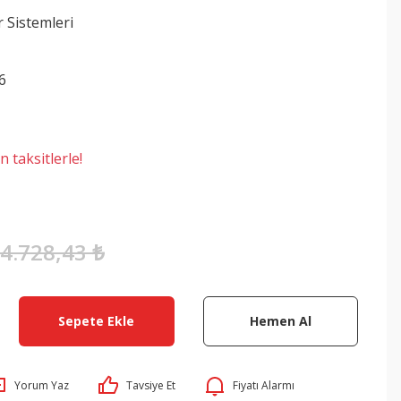
r Sistemleri
6
 taksitlerle!
4.728,43 ₺
Sepete Ekle
Hemen Al
Yorum Yaz
Tavsiye Et
Fiyatı Alarmı