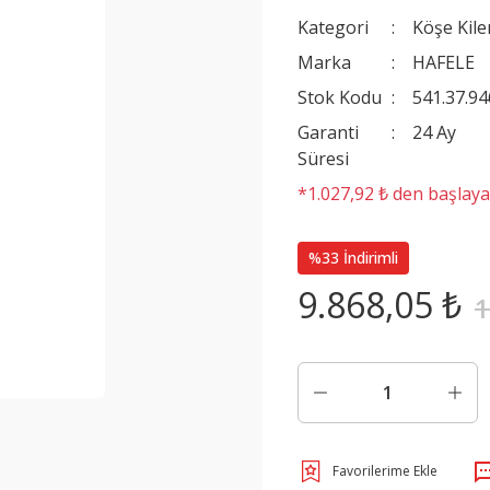
Kategori
Köşe Kile
Marka
HAFELE
Stok Kodu
541.37.94
Garanti
24 Ay
Süresi
*1.027,92 ₺ den başlayan
%33 İndirimli
9.868,05 ₺
1