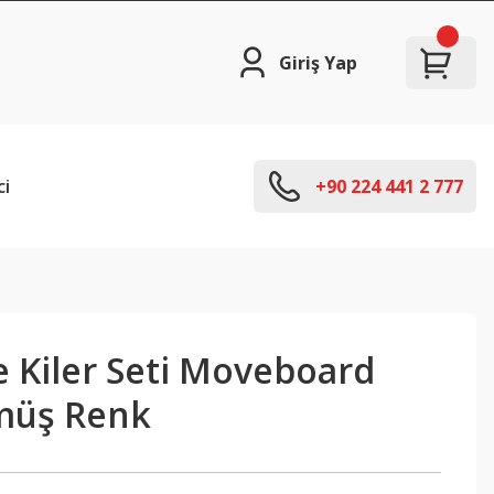
Giriş Yap
ci
+90 224 441 2 777
e Kiler Seti Moveboard
müş Renk