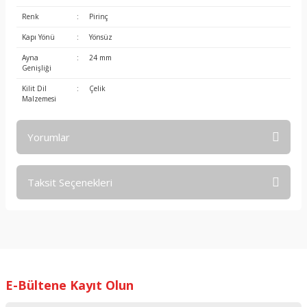
Renk
:
Pirinç
Kapı Yönü
:
Yönsüz
Ayna
:
24 mm
Genişliği
Kilit Dil
:
Çelik
Malzemesi
Yorumlar
Taksit Seçenekleri
Bu ürüne ilk yorumu siz yapın!
Yorum Yaz
E-Bültene Kayıt Olun