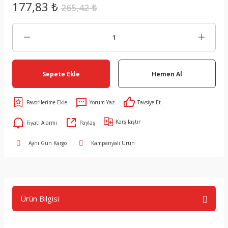
177,83 ₺
265,42 ₺
Sepete Ekle
Hemen Al
Yorum Yaz
Tavsiye Et
Karşılaştır
Fiyatı Alarmı
Paylaş
Aynı Gün Kargo
Kampanyalı Ürün
Ürün Bilgisi