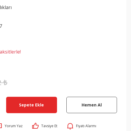
lıkları
7
ksitlerle!
2 ₺
Sepete Ekle
Hemen Al
Yorum Yaz
Tavsiye Et
Fiyatı Alarmı