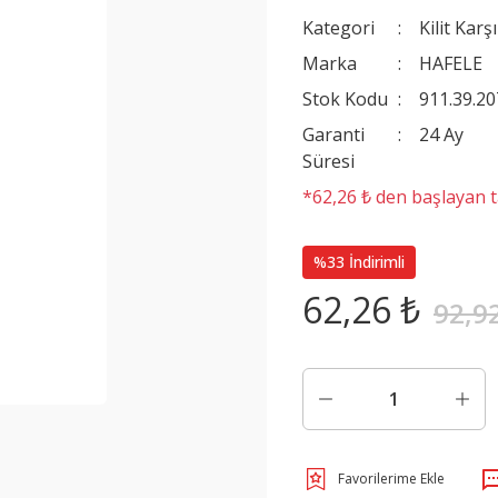
Kategori
Kilit Karşı
Marka
HAFELE
Stok Kodu
911.39.20
Garanti
24 Ay
Süresi
*62,26 ₺ den başlayan ta
%33 İndirimli
62,26 ₺
92,9