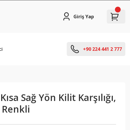
Giriş Yap
ci
+90 224 441 2 777
ısa Sağ Yön Kilit Karşılığı,
 Renkli