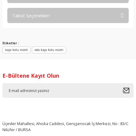
Taksit Seçenekleri
Bu ürüne ilk yorumu siz yapın!
Yorum Yaz
Etiketler :
kapı kolu rozeti
oda kapı kolu rozeti
E-Bültene Kayıt Olun
Üçevler Mahallesi, Ahıska Caddesi, Gençşenocak İş Merkezi, No : 83/C
Nilüfer / BURSA