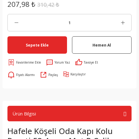
207,98 ₺
310,42 ₺
Sepete Ekle
Hemen Al
Yorum Yaz
Tavsiye Et
Karşılaştır
Fiyatı Alarmı
Paylaş
Ürün Bilgisi
Hafele Köşeli Oda Kapı Kolu