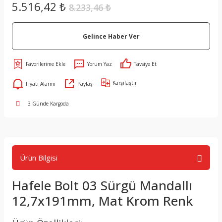
5.516,42 ₺
8.233,46 ₺
Gelince Haber Ver
Yorum Yaz
Tavsiye Et
Karşılaştır
Fiyatı Alarmı
Paylaş
3 Günde Kargoda
Ürün Bilgisi
Hafele Bolt 03 Sürgü Mandallı
12,7x191mm, Mat Krom Renk