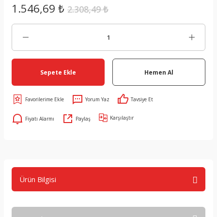
1.546,69 ₺
2.308,49 ₺
Sepete Ekle
Hemen Al
Yorum Yaz
Tavsiye Et
Karşılaştır
Fiyatı Alarmı
Paylaş
Ürün Bilgisi