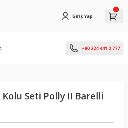
Giriş Yap
ci
+90 224 441 2 777
Kolu Seti Polly II Barelli