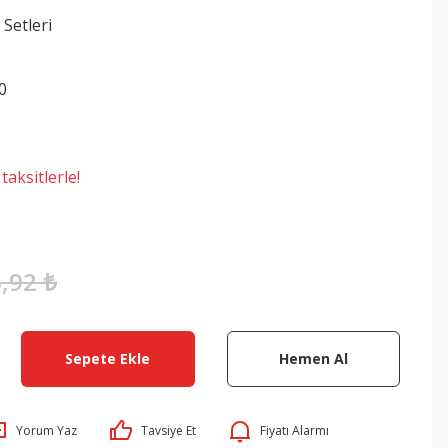
 Setleri
0
aksitlerle!
,92 ₺
Sepete Ekle
Hemen Al
Yorum Yaz
Tavsiye Et
Fiyatı Alarmı