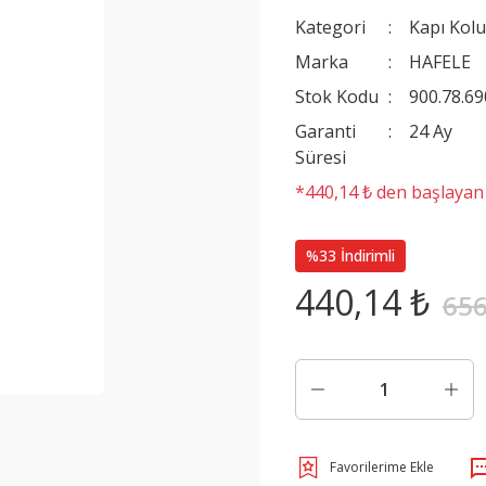
Kategori
Kapı Kolu
Marka
HAFELE
Stok Kodu
900.78.69
Garanti
24 Ay
Süresi
*440,14 ₺ den başlayan t
%33 İndirimli
440,14 ₺
656