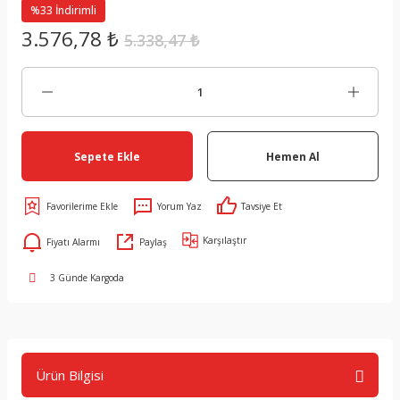
%33 İndirimli
3.576,78 ₺
5.338,47 ₺
Sepete Ekle
Hemen Al
Yorum Yaz
Tavsiye Et
Karşılaştır
Fiyatı Alarmı
Paylaş
3 Günde Kargoda
Ürün Bilgisi