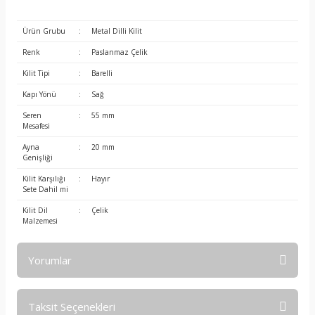
Ürün Grubu
:
Metal Dilli Kilit
Renk
:
Paslanmaz Çelik
Kilit Tipi
:
Barelli
Kapı Yönü
:
Sağ
Seren
:
55 mm
Mesafesi
Ayna
:
20 mm
Genişliği
Kilit Karşılığı
:
Hayır
Sete Dahil mi
Kilit Dil
:
Çelik
Malzemesi
Yorumlar
Taksit Seçenekleri