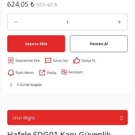
624,05 ₺
931,42 ₺
Sepete Ekle
Hemen Al
Yorum Yaz
Tavsiye Et
Karşılaştır
Fiyatı Alarmı
Paylaş
3 Günde Kargoda
Ürün Bilgisi
Hafele SDG01 Kapı Güvenlik