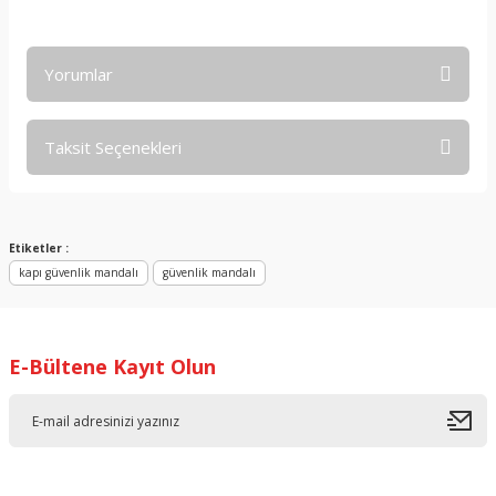
Yorumlar
Taksit Seçenekleri
Bu ürüne ilk yorumu siz yapın!
Yorum Yaz
Etiketler :
kapı güvenlik mandalı
güvenlik mandalı
E-Bültene Kayıt Olun