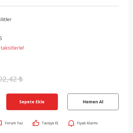
litler
5
aksitlerle!
02,42 ₺
Sepete Ekle
Hemen Al
Yorum Yaz
Tavsiye Et
Fiyatı Alarmı