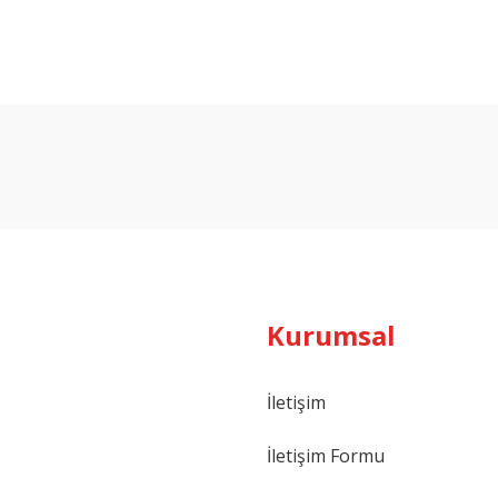
Bu ürüne ilk yorumu siz yapın!
Yorum Yaz
Kurumsal
İletişim
İletişim Formu