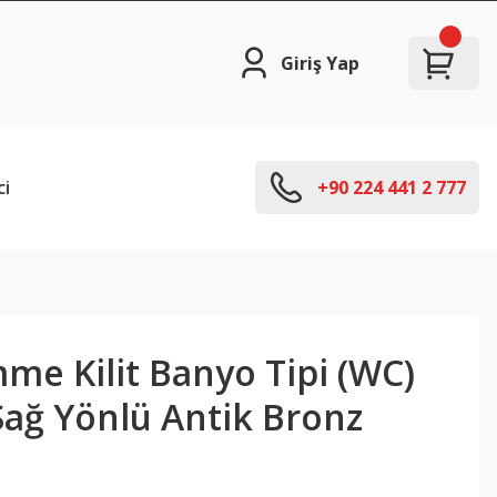
Giriş Yap
ci
+90 224 441 2 777
me Kilit Banyo Tipi (WC)
ağ Yönlü Antik Bronz