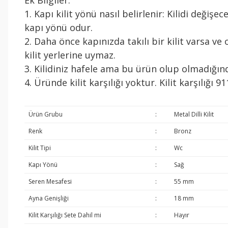
Ek Bilgiler:
1. Kapı kilit yönü nasıl belirlenir: Kilidi değiş
kapı yönü odur.
2. Daha önce kapınızda takılı bir kilit varsa ve
kilit yerlerine uymaz.
3. Kilidiniz hafele ama bu ürün olup olmadığınd
4. Üründe kilit karşılığı yoktur. Kilit karşılığı 
Ürün Grubu
:
Metal Dilli Kilit
Renk
:
Bronz
Kilit Tipi
:
Wc
Kapı Yönü
:
Sağ
Seren Mesafesi
:
55 mm
Ayna Genişliği
:
18 mm
Kilit Karşılığı Sete Dahil mi
:
Hayır