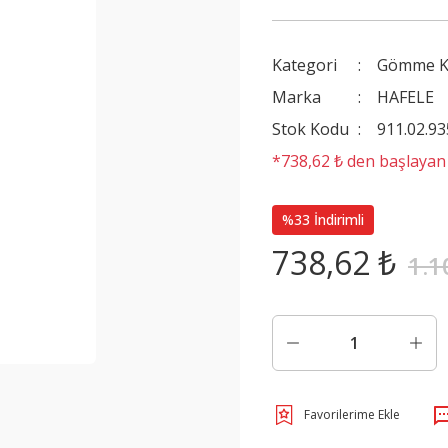
Kategori
Gömme Ki
Marka
HAFELE
Stok Kodu
911.02.93
*738,62 ₺ den başlayan t
%33 İndirimli
738,62 ₺
1.1