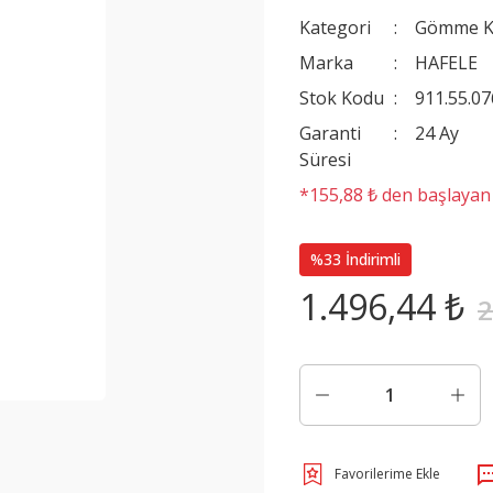
Kategori
Gömme Ki
Marka
HAFELE
Stok Kodu
911.55.07
Garanti
24 Ay
Süresi
*155,88 ₺ den başlayan t
%33 İndirimli
1.496,44 ₺
2