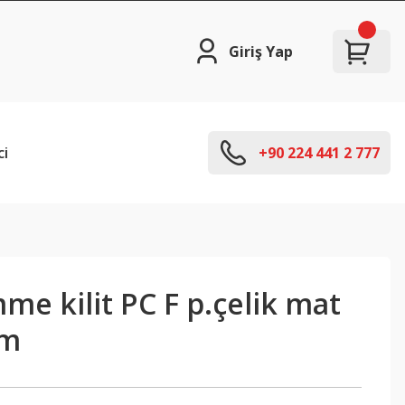
Giriş Yap
ci
+90 224 441 2 777
e kilit PC F p.çelik mat
mm