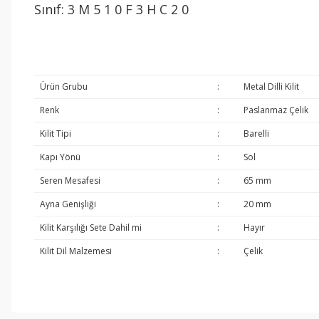
Sınıf: 3 M 5 1 0 F 3 H C 2 0
Ürün Grubu
:
Metal Dilli Kilit
Renk
:
Paslanmaz Çelik
Kilit Tipi
:
Barelli
Kapı Yönü
:
Sol
Seren Mesafesi
:
65 mm
Ayna Genişliği
:
20 mm
Kilit Karşılığı Sete Dahil mi
:
Hayır
Kilit Dil Malzemesi
:
Çelik