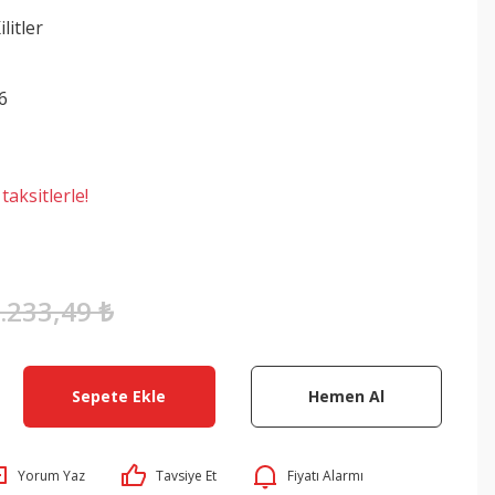
litler
6
aksitlerle!
.233,49 ₺
Sepete Ekle
Hemen Al
Yorum Yaz
Tavsiye Et
Fiyatı Alarmı