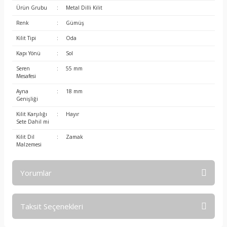
Ürün Grubu
:
Metal Dilli Kilit
Renk
:
Gümüş
Kilit Tipi
:
Oda
Kapı Yönü
:
Sol
Seren
:
55 mm
Mesafesi
Ayna
:
18 mm
Genişliği
Kilit Karşılığı
:
Hayır
Sete Dahil mi
Kilit Dil
:
Zamak
Malzemesi
Yorumlar
Taksit Seçenekleri
Bu ürüne ilk yorumu siz yapın!