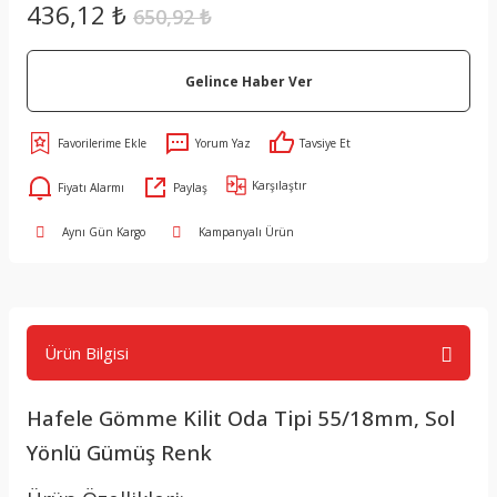
436,12 ₺
650,92 ₺
Gelince Haber Ver
Yorum Yaz
Tavsiye Et
Karşılaştır
Fiyatı Alarmı
Paylaş
Aynı Gün Kargo
Kampanyalı Ürün
Ürün Bilgisi
Hafele Gömme Kilit Oda Tipi 55/18mm, Sol
Yönlü Gümüş Renk