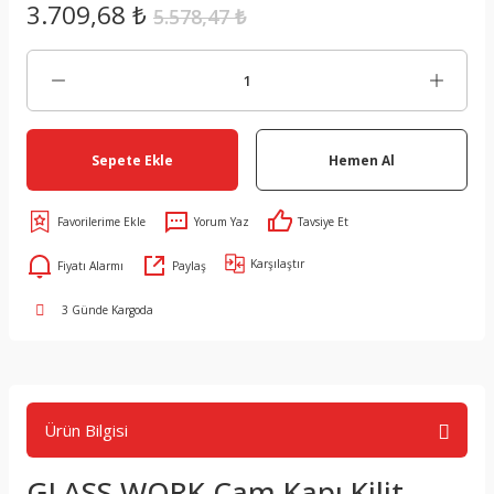
3.709,68 ₺
5.578,47 ₺
Sepete Ekle
Hemen Al
Yorum Yaz
Tavsiye Et
Karşılaştır
Fiyatı Alarmı
Paylaş
3 Günde Kargoda
Ürün Bilgisi
GLASS WORK Cam Kapı Kilit