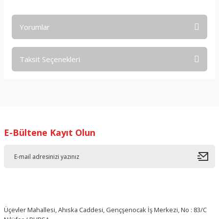
Yorumlar
Taksit Seçenekleri
Bu ürüne ilk yorumu siz yapın!
Yorum Yaz
E-Bültene Kayıt Olun
Üçevler Mahallesi, Ahıska Caddesi, Gençşenocak İş Merkezi, No : 83/C