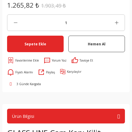
1.265,82 ₺
1.903,49 ₺
Sepete Ekle
Hemen Al
Yorum Yaz
Tavsiye Et
Karşılaştır
Fiyatı Alarmı
Paylaş
3 Günde Kargoda
Ürün Bilgisi