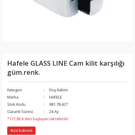
Hafele GLASS LINE Cam kilit karşılığı
güm.renk.
Kategori
Duş Kabini
Marka
HAFELE
Stok Kodu
981.78.427
Garanti Süresi
24 Ay
*131,86 ₺ den başlayan taksitlerle!
%34 İndirimli