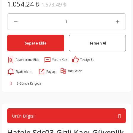
1.054,24 ₺
1.573,49 ₺
Sepete Ekle
Hemen Al
Yorum Yaz
Tavsiye Et
Karşılaştır
Fiyatı Alarmı
Paylaş
3 Günde Kargoda
Ürün Bilgisi
Hafele Sdc03 Gizli Kapı Güvenlik