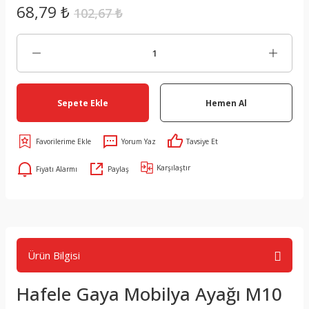
68,79 ₺
102,67 ₺
Sepete Ekle
Hemen Al
Yorum Yaz
Tavsiye Et
Karşılaştır
Fiyatı Alarmı
Paylaş
Ürün Bilgisi
Hafele Gaya Mobilya Ayağı M10