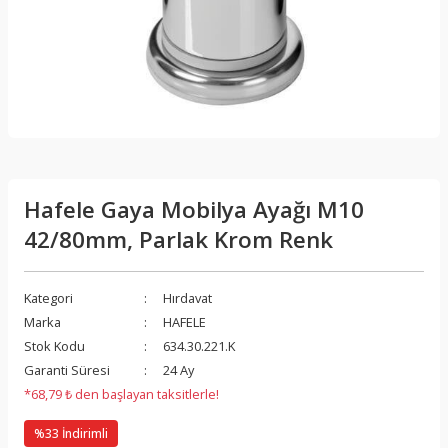
Hafele Gaya Mobilya Ayağı M10
42/80mm, Parlak Krom Renk
Kategori
Hırdavat
Marka
HAFELE
Stok Kodu
634.30.221.K
Garanti Süresi
24 Ay
*68,79 ₺ den başlayan taksitlerle!
%33 İndirimli