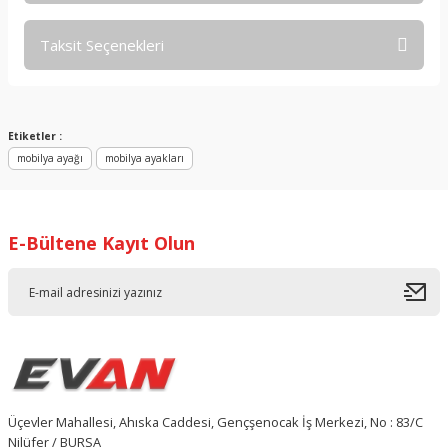
Taksit Seçenekleri
Bu ürüne ilk yorumu siz yapın!
Yorum Yaz
Etiketler :
mobilya ayağı
mobilya ayakları
E-Bültene Kayıt Olun
Üçevler Mahallesi, Ahıska Caddesi, Gençşenocak İş Merkezi, No : 83/C
Nilüfer / BURSA