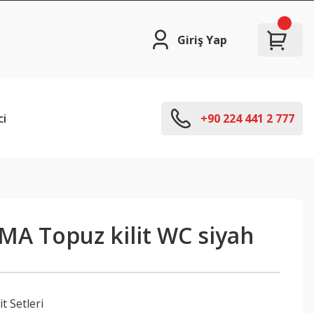
Giriş Yap
ci
+90 224 441 2 777
MA Topuz kilit WC siyah
t Setleri