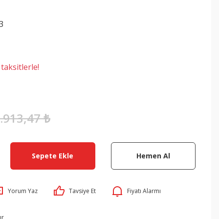
3
aksitlerle!
.913,47 ₺
Sepete Ekle
Hemen Al
Yorum Yaz
Tavsiye Et
Fiyatı Alarmı
ır