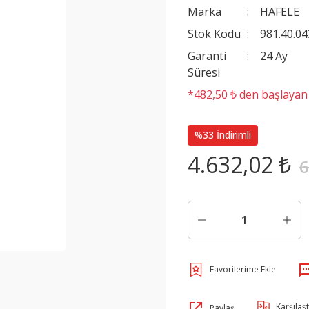
Marka
HAFELE
Stok Kodu
981.40.04
Garanti
24 Ay
Süresi
*482,50 ₺ den başlayan t
%33 İndirimli
4.632,02 ₺
6
Karşılaşt
Paylaş