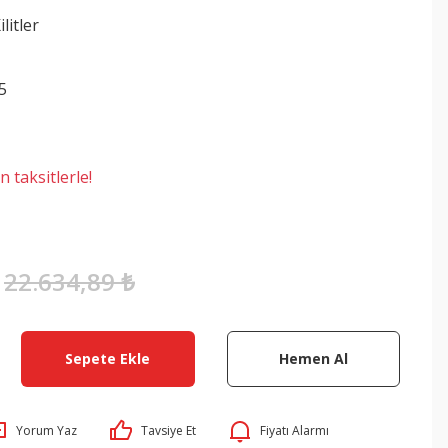
litler
5
 taksitlerle!
22.634,89 ₺
Sepete Ekle
Hemen Al
Yorum Yaz
Tavsiye Et
Fiyatı Alarmı