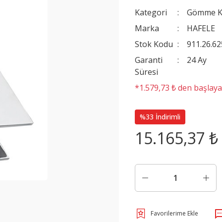
Kategori
Gömme Ki
Marka
HAFELE
Stok Kodu
911.26.62
Garanti
24 Ay
Süresi
*1.579,73 ₺ den başlayan
%33 İndirimli
15.165,37 ₺