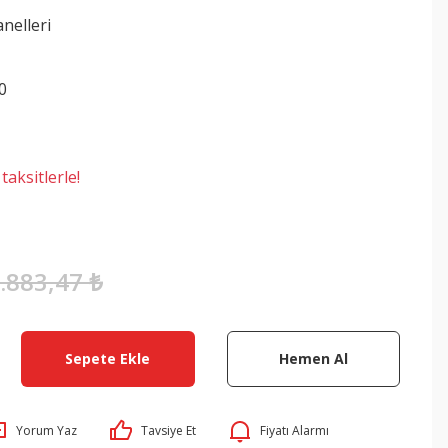
nelleri
0
aksitlerle!
.883,47 ₺
Sepete Ekle
Hemen Al
Yorum Yaz
Tavsiye Et
Fiyatı Alarmı