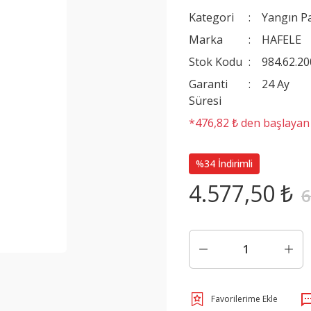
Kategori
Yangın Pa
Marka
HAFELE
Stok Kodu
984.62.20
Garanti
24 Ay
Süresi
*476,82 ₺ den başlayan t
%34 İndirimli
4.577,50 ₺
6