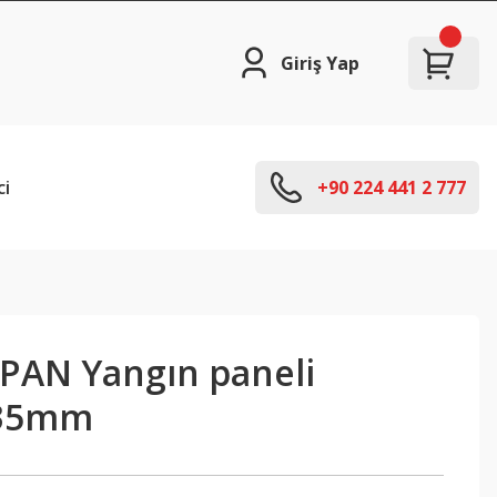
Giriş Yap
ci
+90 224 441 2 777
EPAN Yangın paneli
135mm