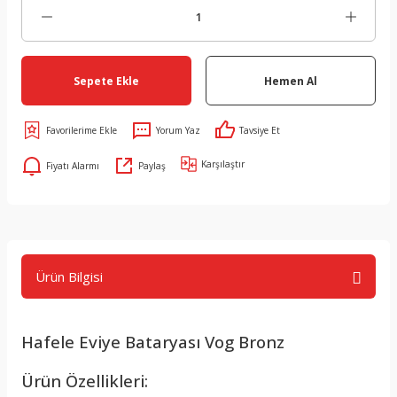
Sepete Ekle
Hemen Al
Yorum Yaz
Tavsiye Et
Karşılaştır
Fiyatı Alarmı
Paylaş
Ürün Bilgisi
Hafele Eviye Bataryası Vog Bronz
Ürün Özellikleri: