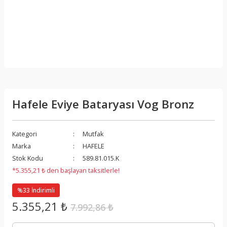
Hafele Eviye Bataryası Vog Bronz
Kategori
Mutfak
Marka
HAFELE
Stok Kodu
589.81.015.K
*5.355,21 ₺ den başlayan taksitlerle!
%33 İndirimli
5.355,21 ₺
7.992,86 ₺