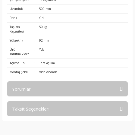
Uzunluk
:
500 mm
Renk
:
Gri
Taşıma
:
50 kg
Kapasitesi
Yükseklik
:
92 mm
Ürün
:
Yok
Tanıtım Video
Açılma Tipi
:
Tam Açılım
Montaj Şekli
:
Vidalanarak
Yorumlar
Taksit Seçenekleri
Bu ürüne ilk yorumu siz yapın!
Yorum Yaz