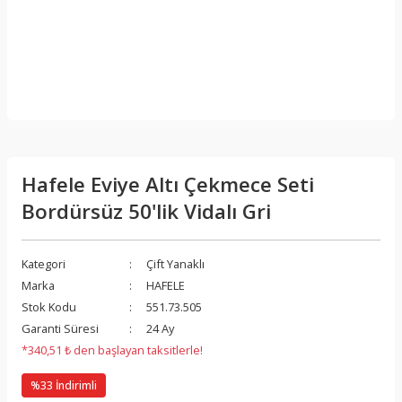
Hafele Eviye Altı Çekmece Seti
Bordürsüz 50'lik Vidalı Gri
Kategori
Çift Yanaklı
Marka
HAFELE
Stok Kodu
551.73.505
Garanti Süresi
24 Ay
*340,51 ₺ den başlayan taksitlerle!
%33 İndirimli