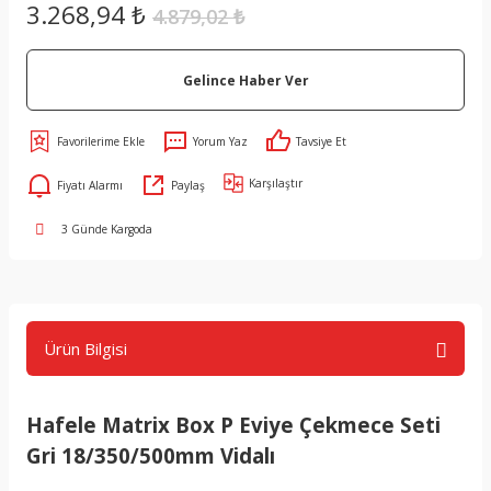
3.268,94 ₺
4.879,02 ₺
Gelince Haber Ver
Yorum Yaz
Tavsiye Et
Karşılaştır
Fiyatı Alarmı
Paylaş
3 Günde Kargoda
Ürün Bilgisi
Hafele Matrix Box P Eviye Çekmece Seti
Gri 18/350/500mm Vidalı